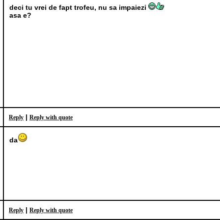
deci tu vrei de fapt trofeu, nu sa impaiezi
asa e?
|
Reply
Reply with quote
da
|
Reply
Reply with quote