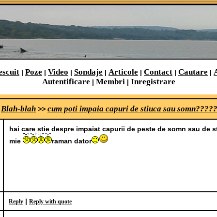
escuit
Poze
Video
Sondaje
Articole
Contact
Cautare
|
|
|
|
|
|
|
Autentificare
Membri
Inregistrare
|
|
Blah-blah
cum poti impaia capuri de stiuca sau somn????
>
>>
hai care stie despre impaiat capurii de peste de somn sau de st
mie
raman dator
|
Reply
Reply with quote