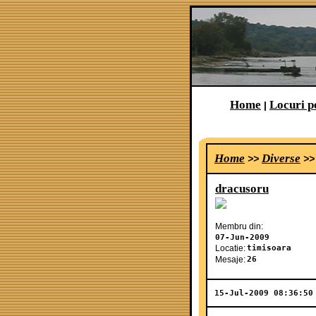
Home
Locuri p
|
Home
Diverse
>>
>
dracusoru
Membru din:
07-Jun-2009
Locatie:
timisoara
Mesaje:
26
15-Jul-2009 08:36:50