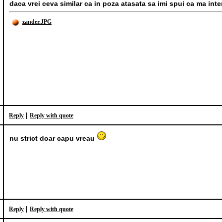
daca vrei ceva similar ca in poza atasata sa imi spui ca ma int
zander.JPG
|
Reply
Reply with quote
nu strict doar capu vreau
|
Reply
Reply with quote