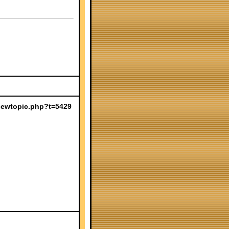
m/viewtopic.php?t=5429