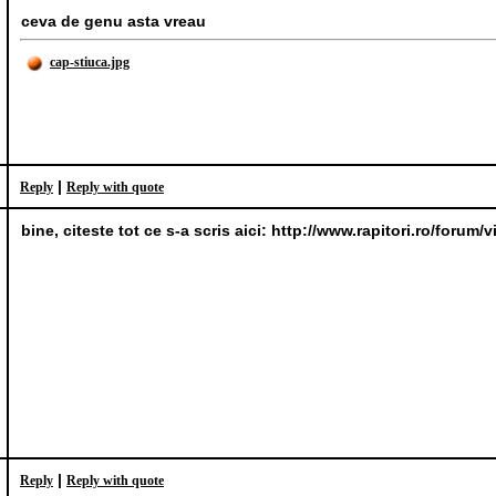
ceva de genu asta vreau
cap-stiuca.jpg
|
Reply
Reply with quote
bine, citeste tot ce s-a scris aici: http://www.rapitori.ro/foru
|
Reply
Reply with quote