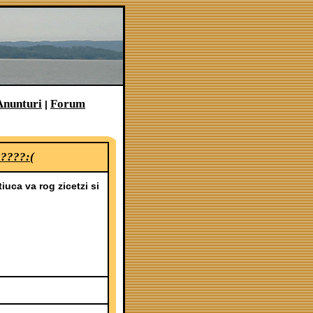
Anunturi
Forum
|
?????:(
iuca va rog zicetzi si